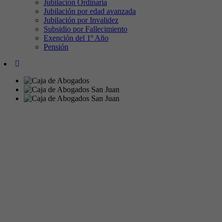
Jubilación Ordinaria
Jubilación por edad avanzada
Jubilación por Invalidez
Subsidio por Fallecimiento
Exención del 1º Año
Pensión